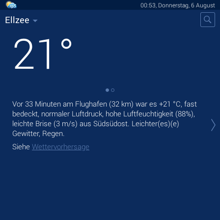
00:53, Donnerstag, 6 August
Ellzee
21
°
Vor 33 Minuten am Flughafen (32 km) war es
+21 °C
, fast
Heu
bedeckt, normaler Luftdruck, hohe Luftfeuchtigkeit (88%),
Nie
leichte Brise
(3 m/s)
aus Südsüdost. Leichter(es)(e)
Mor
Gewitter, Regen.
Sie
Siehe
Wettervorhersage