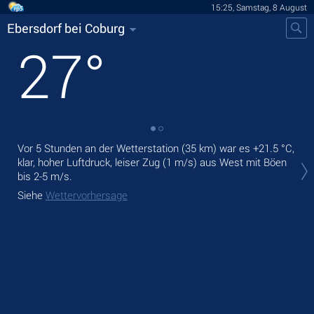
15:25, Samstag, 8 August
Ebersdorf bei Coburg
27
°
Vor 5 Stunden an der Wetterstation (35 km) war es
+21.5 °C
,
Heu
klar, hoher Luftdruck, leiser Zug
(1 m/s)
aus West
mit Böen
ohn
bis 2-5 m/s
.
Mor
Siehe
Wettervorhersage
Sie