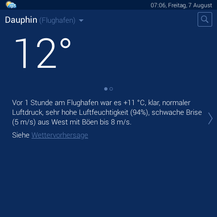
07:06, Freitag, 7 August
Dauphin
(Flughafen)
12
°
Vor 1 Stunde am Flughafen war es
+11 °C
, klar, normaler
Heu
Luftdruck, sehr hohe Luftfeuchtigkeit (94%), schwache Brise
Nie
(5 m/s)
aus West
mit Böen bis 8 m/s
.
Mor
Siehe
Wettervorhersage
Sie