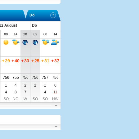
Do
 12 August
Do
08
14
20
02
08
14
4
+
29
+
40
+
33
+
25
+
31
+
37
756
755
756
756
757
756
1
4
2
2
1
6
4
8
7
4
11
SO
NO
W
SO
SO
NW