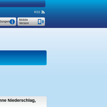
RSS
Mobile
dungen
Version
hne Niederschlag,