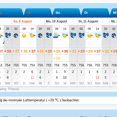
a
So
Mo
Di
Mi
So, 9 August
Mo, 10 August
Di, 11 August
Mi,
4
20
02
08
14
20
02
08
14
20
02
08
14
20
02
37
+
33
+
27
+
30
+
37
+
31
+
25
+
29
+
36
+
31
+
25
+
29
+
37
+
32
+
2
+
28
53
754
755
755
754
755
755
756
755
755
756
756
755
755
756
4
2
2
2
6
2
1
1
5
2
1
1
6
2
2
8
8
11
6
4
10
11
5
N
NW
SO
O
NW
W
S
SO
W
NW
SO
SO
NW
NW
SO
gang, Phase)
o
e)
die minimale Lufttemperatur (
+29
C
) beobachtet.