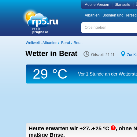
Mobile Version
|
Startseite
|
Albanien
Bosnien und Herzeg
Weltweit
Albanien
Berat
Berat
Wetter in Berat
Ortszeit 21:11
Zur Ka
29 °C
Vor 1 Stunde an der Wetterst
Heute erwarten wir
+27..+25
°C
,
ohne N
mäßige Brise.