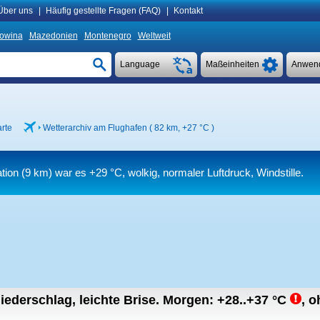
Über uns
|
Häufig gestellte Fragen (FAQ)
|
Kontakt
owina
Mazedonien
Montenegro
Weltweit
Language
Maßeinheiten
Anwen
rte
Wetterarchiv am Flughafen ( 82 km,
+27 °C
)
ation (9 km) war es
+29 °C
, wolkig, normaler Luftdruck, Windstille.
iederschlag, leichte Brise.
Morgen:
+28..+37
°C
,
o