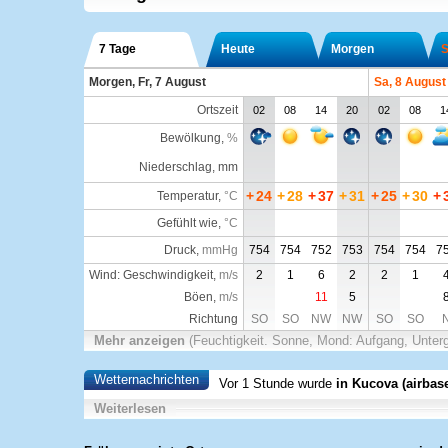
7 Tage
Heute
Morgen
S
Morgen, Fr, 7 August
Sa, 8 August
Ortszeit
02
08
14
20
02
08
1
Bewölkung
,
%
Niederschlag, mm
+
24
+
28
+
37
+
31
+
25
+
30
+
Temperatur
,
°C
Gefühlt wie
,
°C
Druck
,
mmHg
754
754
752
753
754
754
7
Wind: Geschwindigkeit,
m/s
2
1
6
2
2
1
Böen,
m/s
11
5
Richtung
SO
SO
NW
NW
SO
SO
Mehr anzeigen
(Feuchtigkeit. Sonne, Mond: Aufgang, Unter
Wetternachrichten
Vor 1 Stunde wurde
in Kucova (airbas
Weiterlesen