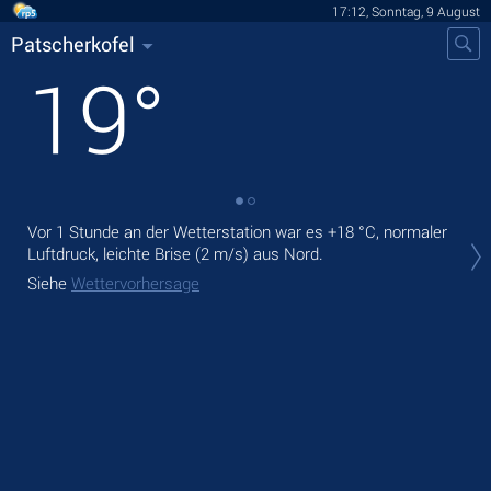
17:12, Sonntag, 9 August
Patscherkofel
19
°
Vor 1 Stunde an der Wetterstation war es
+18 °C
, normaler
Heu
Luftdruck, leichte Brise
(2 m/s)
aus Nord.
rege
Siehe
Wettervorhersage
Mor
Sie