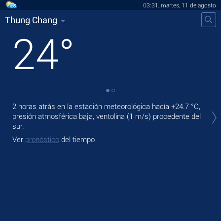
03:31, martes, 11 de agosto
Thung Chang
24
°
En 
2 horas atrás en la estación meteorológica hacía
+24.7 °C
,
bri
presión atmosférica baja, ventolina
(1 m/s)
procedente del
sur.
Ma
Ver
pronóstico
del tiempo
Ve