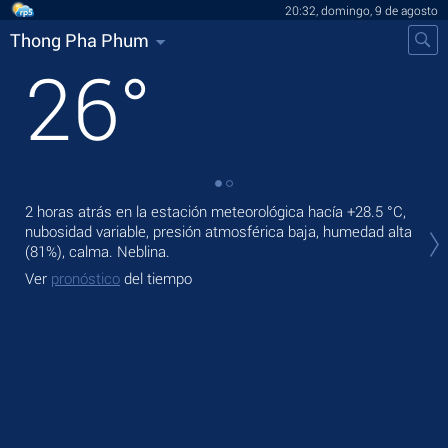
20:32, domingo, 9 de agosto
Thong Pha Phum
26
°
2 horas atrás en la estación meteorológica hacía
+28.5 °C
,
En 
nubosidad variable, presión atmosférica baja, humedad alta
vent
(81%), calma. Neblina.
Ma
Ver
pronóstico
del tiempo
Ve