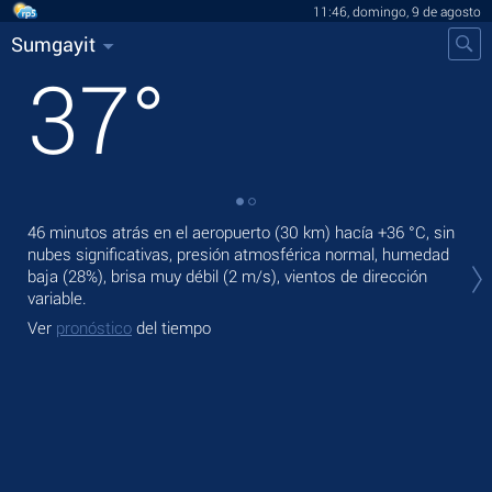
11:46, domingo, 9 de agosto
Sumgayit
37
°
46 minutos atrás en el aeropuerto (30 km) hacía
+36 °C
, sin
En 
nubes significativas, presión atmosférica normal, humedad
pre
baja (28%), brisa muy débil
(2 m/s)
, vientos de dirección
Ma
variable.
Ve
Ver
pronóstico
del tiempo