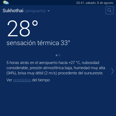
00:41, sabado, 8 de agosto
Sukhothai
(aeropuerto)
28
°
sensación térmica
33
°
5 horas atrás en el aeropuerto hacía
+27 °C
, nubosidad
En 
considerable, presión atmosférica baja, humedad muy alta
lluv
(94%), brisa muy débil
(2 m/s)
procedente del sursureste.
Ma
Ver
pronóstico
del tiempo
Ve