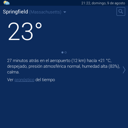
21:22, domingo, 9 de agosto
Springfield
(Massachusetts)
23
°
27 minutos atrás en el aeropuerto (12 km) hacía
+21 °C
,
En 
despejado, presión atmosférica normal, humedad alta (83%),
vent
calma.
Ma
Ver
pronóstico
del tiempo
Ve