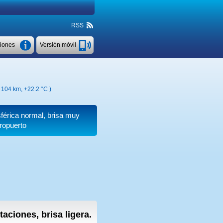
RSS
ciones
Versión móvil
( 104 km,
+22.2 °C
)
sférica normal, brisa muy
ropuerto
taciones, brisa ligera.