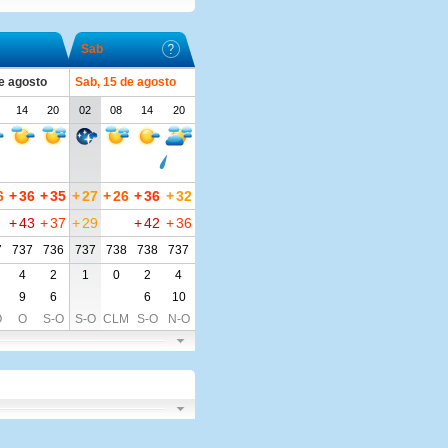
Sab
de agosto
Sab, 15 de agosto
14
20
02
08
14
20
6
+
36
+
35
+
27
+
26
+
36
+
32
+
43
+
37
+
29
+
42
+
36
7
737
736
737
738
738
737
4
2
1
0
2
4
9
6
6
10
O
O
S-O
S-O
CLM
S-O
N-O