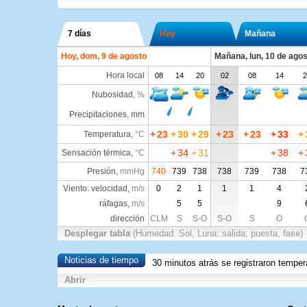
7 días
Hoy
Mañana
Hoy, dom, 9 de agosto
Mañana, lun, 10 de agos
Hora local
08
14
20
02
08
14
2
Nubosidad
,
%
Precipitaciones, mm
+
23
+
30
+
29
+
23
+
23
+
33
+
Temperatura
,
°C
+
34
+
31
+
38
+
Sensación térmica
,
°C
Presión
,
mmHg
740
739
738
738
739
738
7
Viento: velocidad,
m/s
0
2
1
1
1
4
ráfagas,
m/s
5
5
9
dirección
CLM
S
S-O
S-O
S
O
Desplegar tabla
(Humedad. Sol, Luna: salida, puesta, fase)
Noticias de tiempo
30 minutos atrás se registraron tempe
Abrir