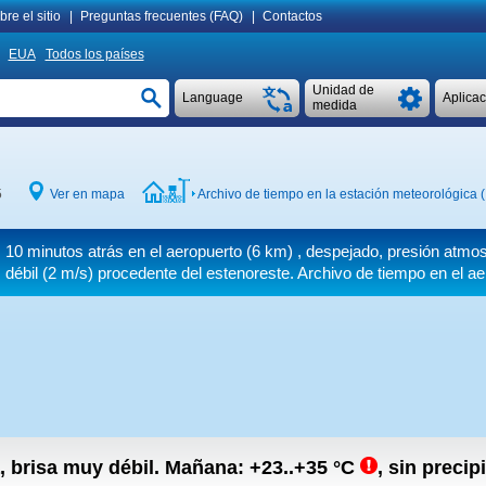
re el sitio
|
Preguntas frecuentes (FAQ)
|
Contactos
EUA
Todos los países
Unidad de
Language
Aplica
medida
5
Ver en mapa
Archivo de tiempo en la estación meteorológica 
10 minutos atrás en el aeropuerto (6 km) , despejado, presión atmo
débil
(2 m/s)
procedente del estenoreste. Archivo de tiempo en el ae
a, brisa muy débil.
Mañana:
+23..+35
°C
,
sin precipi