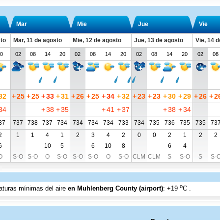
Mar
Mie
Jue
Vie
to
Mar, 11 de agosto
Mie, 12 de agosto
Jue, 13 de agosto
Vie, 14 
0
02
08
14
20
02
08
14
20
02
08
14
20
02
08
32
+
25
+
25
+
33
+
31
+
26
+
25
+
34
+
32
+
23
+
23
+
30
+
29
+
26
+
2
34
+
38
+
35
+
41
+
37
+
38
+
34
37
737
738
737
734
734
734
734
733
734
735
736
735
735
73
2
1
1
4
1
2
3
4
2
0
0
2
1
2
2
6
10
5
6
10
8
6
4
O
S-O
S-O
O
S-O
S-O
S-O
O
S-O
CLM
CLM
S
S-O
S
S-
o
raturas mínimas del aire
en Muhlenberg County (airport)
:
+19
C
.