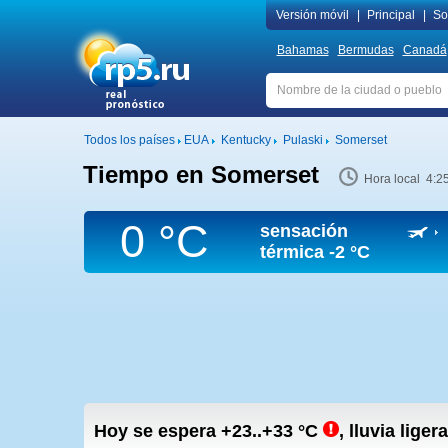
Versión móvil
|
Principal
|
Sob
Bahamas
Bermudas
Canadá
Todos los países
EUA
Kentucky
Pulaski
Somerset
Tiempo en Somerset
Hora local 4:2
0 °C
sensación
térmica
-2 °C
Hoy se espera
+23..+33
°C
,
lluvia liger