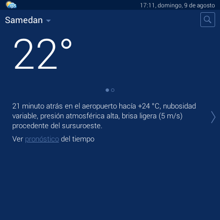
17:11, domingo, 9 de agosto
Samedan
22
°
En 
21 minuto atrás en el aeropuerto hacía
+24 °C
, nubosidad
muy
variable, presión atmosférica alta, brisa ligera
(5 m/s)
procedente del sursuroeste.
Ma
Ver
pronóstico
del tiempo
Ve