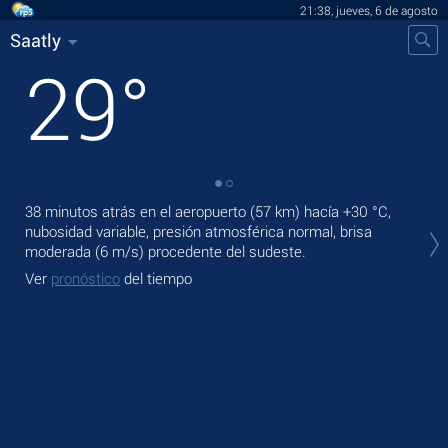
21:38, jueves, 6 de agosto
Saatly
29
°
38 minutos atrás en el aeropuerto (57 km) hacía
+30 °C
,
En 
nubosidad variable, presión atmosférica normal, brisa
bri
moderada
(6 m/s)
procedente del sudeste.
Ma
Ver
pronóstico
del tiempo
Ve