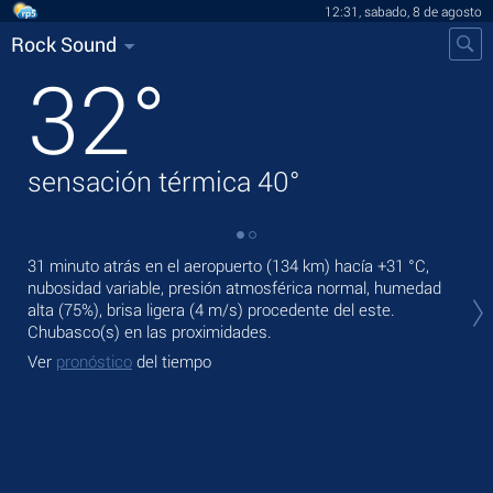
12:31, sabado, 8 de agosto
Rock Sound
32
°
sensación térmica
40
°
31 minuto atrás en el aeropuerto (134 km) hacía
+31 °C
,
En 
nubosidad variable, presión atmosférica normal, humedad
bri
alta (75%), brisa ligera
(4 m/s)
procedente del este.
Ma
Chubasco(s) en las proximidades.
Ve
Ver
pronóstico
del tiempo