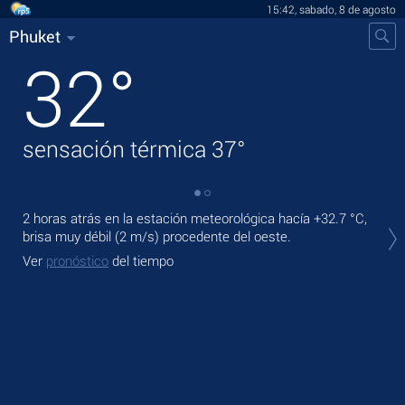
15:42, sabado, 8 de agosto
Phuket
32
°
sensación térmica
37
°
2 horas atrás en la estación meteorológica hacía
+32.7 °C
,
En 
brisa muy débil
(2 m/s)
procedente del oeste.
bris
Ver
pronóstico
del tiempo
Ma
Ve