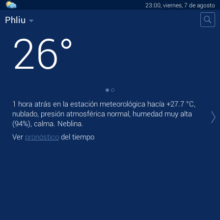
23:00, viernes, 7 de agosto
Phliu
26
°
1 hora atrás en la estación meteorológica hacía
+27.7 °C
,
En 
nublado, presión atmosférica normal, humedad muy alta
muy
(94%), calma. Neblina.
Pas
Ver
pronóstico
del tiempo
Ve