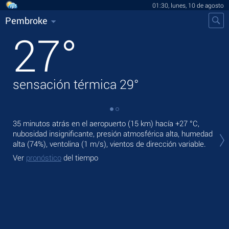
01:30, lunes, 10 de agosto
Pembroke
27
°
sensación térmica
29
°
35 minutos atrás en el aeropuerto (15 km) hacía
+27 °C
,
En 
nubosidad insignificante, presión atmosférica alta, humedad
prec
alta (74%), ventolina
(1 m/s)
, vientos de dirección variable.
Ma
Ver
pronóstico
del tiempo
Ve