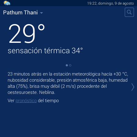
19:22, domingo, 9 de agosto
Pathum Thani
29
°
sensación térmica
34
°
23 minutos atrás en la estación meteorológica hacía
+30 °C
,
En 
nubosidad considerable, presión atmosférica baja, humedad
prec
alta (75%), brisa muy débil
(2 m/s)
procedente del
Ma
oestesuroeste. Neblina.
Ve
Ver
pronóstico
del tiempo