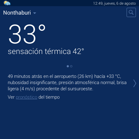
12:49, jueves, 6 de agosto
Nonthaburi
33
°
sensación térmica
42
°
En 
49 minutos atrás en el aeropuerto (26 km) hacía
+33 °C
,
prec
nubosidad insignificante, presión atmosférica normal, brisa
ligera
(4 m/s)
procedente del sursuroeste.
Ma
Ver
pronóstico
del tiempo
Ve