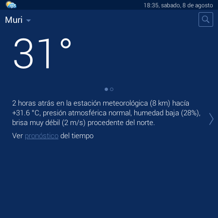
18:35, sabado, 8 de agosto
Muri
31
°
2 horas atrás en la estación meteorológica (8 km) hacía
En 
+31.6 °C
, presión atmosférica normal, humedad baja (28%),
vent
brisa muy débil
(2 m/s)
procedente del norte.
Ma
Ver
pronóstico
del tiempo
Ve