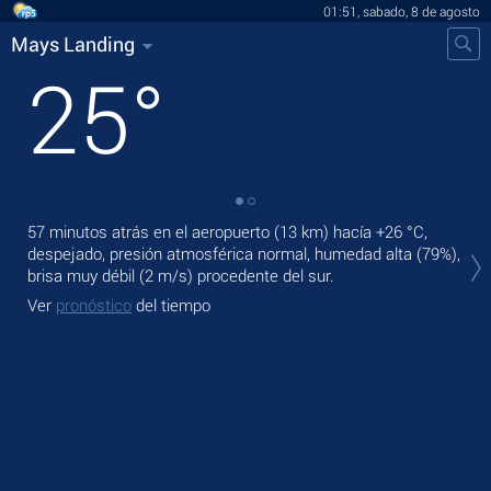
01:51, sabado, 8 de agosto
Mays Landing
25
°
57 minutos atrás en el aeropuerto (13 km) hacía
+26 °C
,
En 
despejado, presión atmosférica normal, humedad alta (79%),
bris
brisa muy débil
(2 m/s)
procedente del sur.
Ma
Ver
pronóstico
del tiempo
Ve