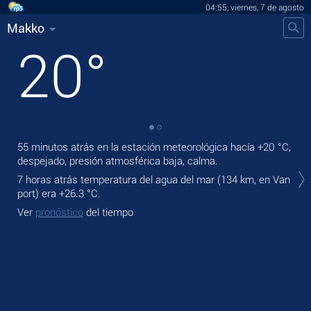
04:55, viernes, 7 de agosto
Makko
20
°
55 minutos atrás en la estación meteorológica hacía
+20 °C
,
En 
despejado, presión atmosférica baja, calma.
bris
7 horas atrás temperatura del agua del mar (134 km, en Van
Ma
port) era
+26.3 °C
.
Ve
Ver
pronóstico
del tiempo