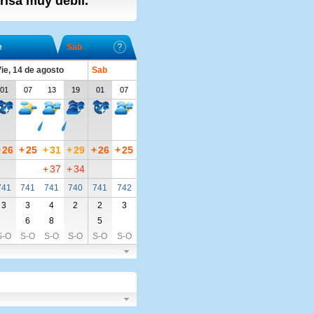
brisa muy débil.
e
Sab
ie, 14 de agosto
Sab
01
07
13
19
01
07
+
26
+
25
+
31
+
29
+
26
+
25
+
37
+
34
741
741
741
740
741
742
3
3
4
2
2
3
6
8
5
S-O
S-O
S-O
S-O
S-O
S-O