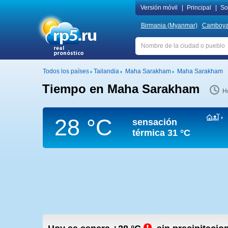
Versión móvil
|
Principal
|
Sob
Birmania (Myanmar)
Camboy
Todos los países
Tailandia
Maha Sarakham
Maha Sarakham
Tiempo en Maha Sarakham
H
28 °C
sensación
térmica
31 °C