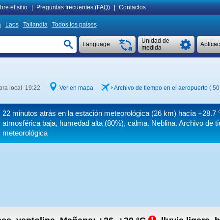
re el sitio
|
Preguntas frecuentes (FAQ)
|
Contactos
a
Laos
Tailandia
Todos los países
Unidad de
Language
Aplica
medida
ora local 19:22
Ver en mapa
Archivo de tiempo en el aeropuerto ( 5
22 minutos atrás en la estación meteorológica (26 km) hacía
+28.7 
atmosférica baja, humedad alta (80%), calma. Neblina. Archivo de t
meteorológica