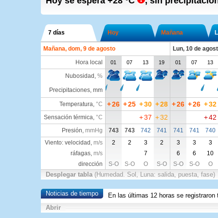
Hoy se espera
+28
°C
,
sin precipitacio
7 días
Hoy
Mañana
L
Mañana, dom, 9 de agosto
Lun, 10 de agos
Hora local
01
07
13
19
01
07
13
Nubosidad
,
%
Precipitaciones, mm
+
26
+
25
+
30
+
28
+
26
+
26
+
32
Temperatura
,
°C
+
37
+
32
+
42
Sensación térmica
,
°C
Presión
,
mmHg
743
743
742
741
741
741
740
Viento: velocidad,
m/s
2
2
3
2
3
3
3
ráfagas,
m/s
7
6
6
10
dirección
S-O
S-O
O
S-O
S-O
S-O
O
Desplegar tabla
(Humedad. Sol, Luna: salida, puesta, fase)
Noticias de tiempo
En las últimas 12 horas se registraro
Abrir