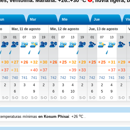
nes, ventolina.
Mañana:
+26..+30
°C
,
lluvia ligera, 
un
Mar
Mie
Jue
Vi
to
Mar, 11 de agosto
Mie, 12 de agosto
Jue, 13 de agosto
V
19
01
07
13
19
01
07
13
19
01
07
13
19
+
30
+
27
+
26
+
32
+
30
+
26
+
25
+
32
+
29
+
25
+
25
+
31
+
29
+
37
+
31
+
40
+
37
+
39
+
33
+
37
+
33
740
740
741
741
741
742
742
742
742
742
742
741
740
2
3
3
4
2
3
3
4
2
3
2
4
2
6
9
6
6
10
6
5
9
S-O
S-O
S-O
S-O
S-O
S-O
S-O
O
S-O
S-O
S-O
O
S-O
o
n temperaturas mínimas
en Kosum Phisai
:
+26
C
.