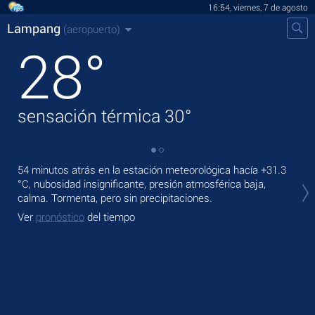
16:54, viernes, 7 de agosto
Lampang
(aeropuerto)
28
°
sensación térmica
30
°
54 minutos atrás en la estación meteorológica hacía
+31.3
En 
°C
, nubosidad insignificante, presión atmosférica baja,
llu
calma. Tormenta, pero sin precipitaciones.
Ma
Ver
pronóstico
del tiempo
Ve