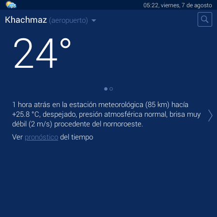
05:22, viernes, 7 de agosto
Khachmaz
(aeropuerto)
24
°
En 
1 hora atrás en la estación meteorológica (85 km) hacía
prec
+25.8 °C
, despejado, presión atmosférica normal, brisa muy
débil
(2 m/s)
procedente del nornoroeste.
Ma
Ver
pronóstico
del tiempo
Ve