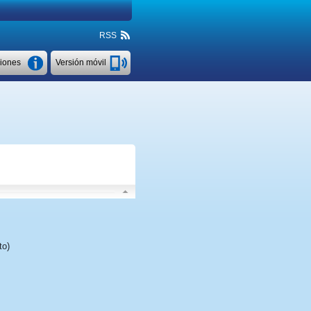
RSS
ciones
Versión móvil
to)