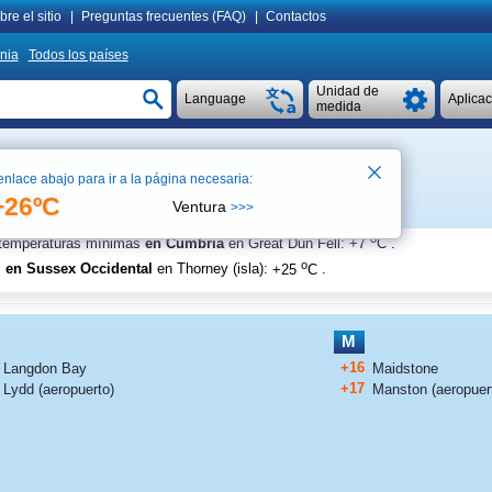
re el sitio
|
Preguntas frecuentes (FAQ)
|
Contactos
nia
Todos los países
Unidad de
Language
Aplica
medida
enlace abajo para ir a la página necesaria:
er en mapa
+26ºC
Ventura
>>>
o
n temperaturas mínimas
en Cumbria
en Great Dun Fell
:
+7
C
.
o
s
en Sussex Occidental
en Thorney (isla)
:
+25
C
.
M
+16
Langdon Bay
Maidstone
+17
Lydd (aeropuerto)
Manston (aeropuer