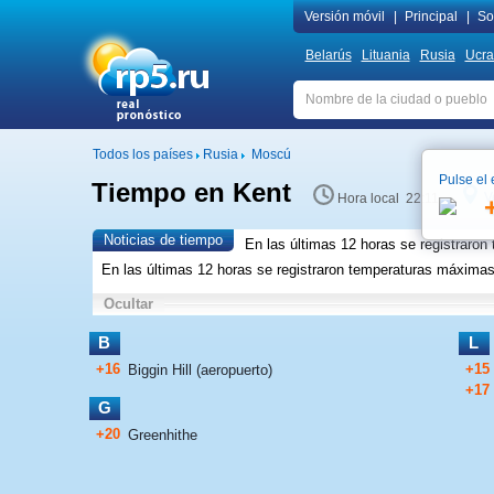
Versión móvil
|
Principal
|
Sob
Belarús
Lituania
Rusia
Ucra
Todos los países
Rusia
Moscú
Pulse el 
Tiempo en Kent
V
Hora local 22:11
Noticias de tiempo
En las últimas 12 horas se registraro
En las últimas 12 horas se registraron temperaturas máxima
Ocultar
B
L
+16
+15
Biggin Hill (aeropuerto)
+17
G
+20
Greenhithe