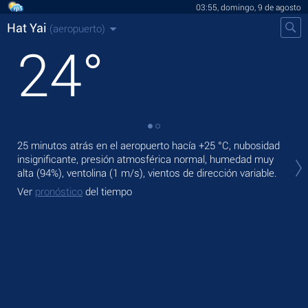
03:55, domingo, 9 de agosto
Hat Yai
(aeropuerto)
24
°
25 minutos atrás en el aeropuerto hacía
+25 °C
, nubosidad
En 
insignificante, presión atmosférica normal, humedad muy
prec
alta (94%), ventolina
(1 m/s)
, vientos de dirección variable.
Ma
Ver
pronóstico
del tiempo
Ve