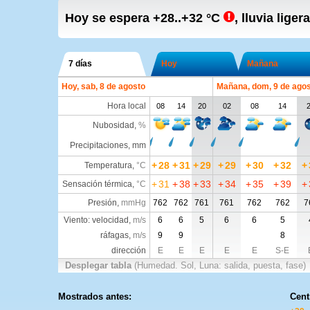
Hoy se espera
+28..+32
°C
,
lluvia lige
7 días
Hoy
Mañana
Hoy, sab, 8 de agosto
Mañana, dom, 9 de ago
Hora local
08
14
20
02
08
14
Nubosidad
,
%
Precipitaciones, mm
+
28
+
31
+
29
+
29
+
30
+
32
+
Temperatura
,
°C
+
31
+
38
+
33
+
34
+
35
+
39
+
Sensación térmica
,
°C
Presión
,
mmHg
762
762
761
761
762
762
7
Viento: velocidad,
m/s
6
6
5
6
6
5
ráfagas,
m/s
9
9
8
dirección
E
E
E
E
E
S-E
Desplegar tabla
(Humedad. Sol, Luna: salida, puesta, fase)
Mostrados antes:
Cent