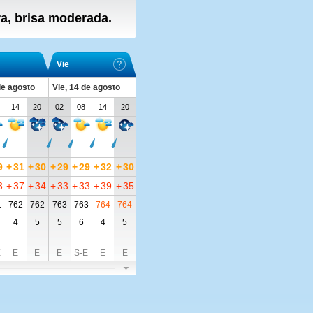
era, brisa moderada.
Vie
de agosto
Vie, 14 de agosto
14
20
02
08
14
20
9
+
31
+
30
+
29
+
29
+
32
+
30
3
+
37
+
34
+
33
+
33
+
39
+
35
1
762
762
763
763
764
764
4
5
5
6
4
5
E
E
E
E
S-E
E
E