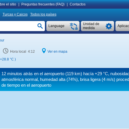
re el sitio
|
Preguntas frecuentes (FAQ)
|
Contactos
Turcas y Caicos
Todos los países
Unidad de
Language
Aplica
medida
our
Hora local 4:12
Ver en mapa
+28.8 °C
)
12 minutos atrás en el aeropuerto (119 km) hacía
+29 °C
, nubosidad
atmosférica normal, humedad alta (74%), brisa ligera
(4 m/s)
proced
de tiempo en el aeropuerto