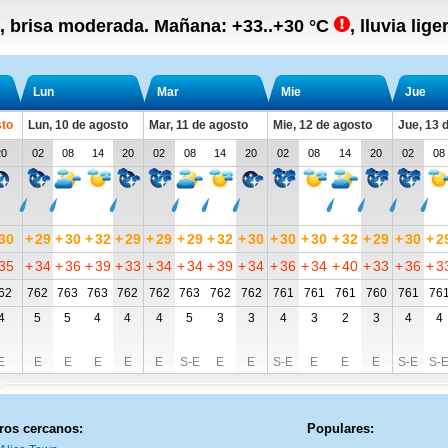
ra, brisa moderada.
Mañana:
+33..+30
°C
,
lluvia lig
Lun
Mar
Mie
Jue
sto
Lun, 10 de agosto
Mar, 11 de agosto
Mie, 12 de agosto
Jue, 13 
20
02
08
14
20
02
08
14
20
02
08
14
20
02
08
30
+
29
+
30
+
32
+
29
+
29
+
29
+
32
+
30
+
30
+
30
+
32
+
29
+
30
+
2
35
+
34
+
36
+
39
+
33
+
34
+
34
+
39
+
34
+
36
+
34
+
40
+
33
+
36
+
3
62
762
763
763
762
762
763
762
762
761
761
761
760
761
76
4
5
5
4
4
4
5
3
3
4
3
2
3
4
4
E
E
E
E
E
E
S-E
E
E
S-E
E
E
E
S-E
S-
ros cercanos:
Populares: