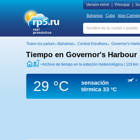
Versión móvil
|
Principal
|
Sob
Bahamas
Cuba
Islas Caimán
Todos los países
Bahamas
Central Eleuthera
Governor's Harb
Tiempo en Governor's Harbour
Archivo de tiempo en la estación meteorológica ( 119 km,
29 °C
sensación
térmica
33 °C