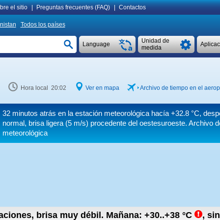
re el sitio
|
Preguntas frecuentes (FAQ)
|
Contactos
nistan
Todos los países
Unidad de
Language
Aplica
medida
Hora local 20:02
Ver en mapa
Archivo de tiempo en el aerop
32 minutos atrás en la estación meteorológica hacía
+32.8 °C
, desp
normal, brisa ligera
(5 m/s)
procedente del oestesuroeste. Archivo d
meteorológica
taciones, brisa muy débil.
Mañana:
+30..+38
°C
,
sin