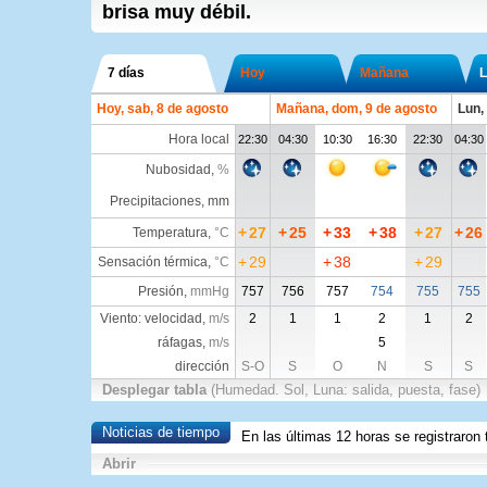
brisa muy débil.
7 días
Hoy
Mañana
L
Hoy, sab, 8 de agosto
Mañana, dom, 9 de agosto
Lun,
Hora local
22:30
04:30
10:30
16:30
22:30
04:30
Nubosidad
,
%
Precipitaciones, mm
+
27
+
25
+
33
+
38
+
27
+
26
Temperatura
,
°C
+
29
+
38
+
29
Sensación térmica
,
°C
Presión
,
mmHg
757
756
757
754
755
755
Viento: velocidad,
m/s
2
1
1
2
1
2
ráfagas,
m/s
5
dirección
S-O
S
O
N
S
S
Desplegar tabla
(Humedad. Sol, Luna: salida, puesta, fase)
Noticias de tiempo
En las últimas 12 horas se registraro
Abrir