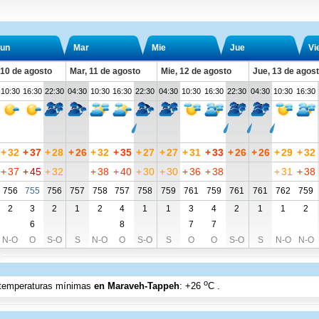
un
Mar
Mie
Jue
Vi
 10 de agosto
Mar, 11 de agosto
Mie, 12 de agosto
Jue, 13 de agos
10:30
16:30
22:30
04:30
10:30
16:30
22:30
04:30
10:30
16:30
22:30
04:30
10:30
16:30
+
32
+
37
+
28
+
26
+
32
+
35
+
27
+
27
+
31
+
33
+
26
+
26
+
29
+
32
+
37
+
45
+
32
+
38
+
40
+
30
+
30
+
36
+
38
+
31
+
38
756
755
756
757
758
757
758
759
761
759
761
761
762
759
2
3
2
1
2
4
1
1
3
4
2
1
1
2
6
8
7
7
N-O
O
S-O
S
N-O
O
S-O
S
O
O
S-O
S
N-O
N-O
o
n temperaturas mínimas
en Maraveh-Tappeh
:
+26
C
.