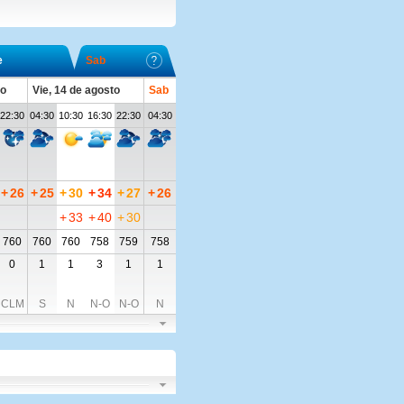
e
Sab
to
Vie, 14 de agosto
Sab
22:30
04:30
10:30
16:30
22:30
04:30
+
26
+
25
+
30
+
34
+
27
+
26
+
33
+
40
+
30
760
760
760
758
759
758
0
1
1
3
1
1
CLM
S
N
N-O
N-O
N