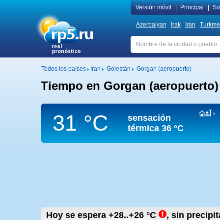
Versión móvil
|
Principal
|
Sob
Azerbaiyan
Irak
Iran
Turkme
Todos los países
Iran
Golestán
Gorgan (aeropuerto)
Tiempo en Gorgan (aeropuerto)
31 °C
sensación
térmica
36 °C
Hoy se espera
+28..+26
°C
,
sin precipi