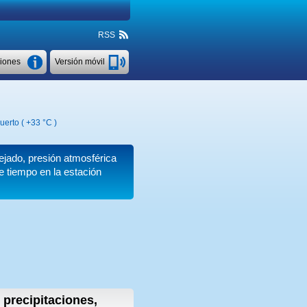
RSS
ciones
Versión móvil
uerto (
+33 °C
)
ejado, presión atmosférica
e tiempo en la estación
 precipitaciones,