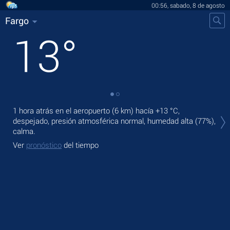
00:56, sabado, 8 de agosto
Fargo
13
°
En 
1 hora atrás en el aeropuerto (6 km) hacía
+13 °C
,
bris
despejado, presión atmosférica normal, humedad alta (77%),
calma.
Ma
Ver
pronóstico
del tiempo
Ve