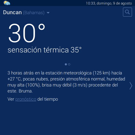
10:33, domingo, 9 de agosto
Duncan
(Bahamas)
30
°
sensación térmica
35
°
3 horas atrás en la estación meteorológica (125 km) hacía
En 
+27 °C
, pocas nubes, presión atmosférica normal, humedad
pre
muy alta (100%), brisa muy débil
(3 m/s)
procedente del
Ma
este. Bruma.
Ve
Ver
pronóstico
del tiempo