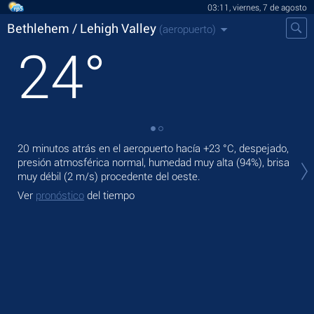
03:11, viernes, 7 de agosto
Bethlehem / Lehigh Valley
(aeropuerto)
24
°
20 minutos atrás en el aeropuerto hacía
+23 °C
, despejado,
En 
presión atmosférica normal, humedad muy alta (94%), brisa
+25
muy débil
(2 m/s)
procedente del oeste.
Ma
Ver
pronóstico
del tiempo
Ve