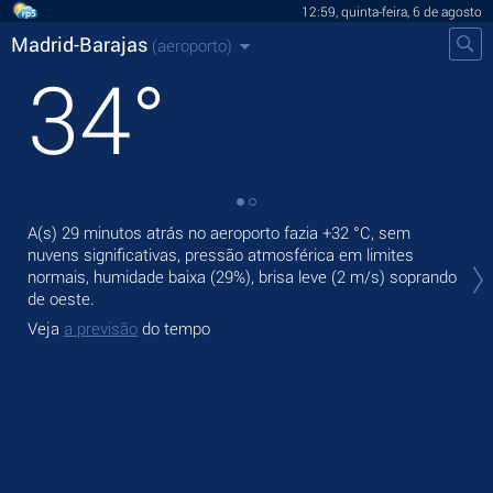
12:59, quinta-feira, 6 de agosto
Madrid-Barajas
(aeroporto)
34
°
A(s) 29 minutos atrás no aeroporto fazia
+32 °C
, sem
Pre
nuvens significativas, pressão atmosférica em limites
°C
normais, humidade baixa (29%), brisa leve
(2 m/s)
soprando
Am
de oeste.
Vej
Veja
a previsão
do tempo