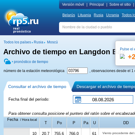
Versión móvil
|
Principal
|
Sobre el sitio
|
Belarús
Lituania
Rusia
Ucrania
Todos l
Todos los países
Rusia
Moscú
Pulse el 
Archivo de tiempo en Langdon Bay
+
pronóstico de tiempo
número de la estación meteorológica
, observaciones desde el 1 
Consultar el archivo de tiempo
Descargar el archivo de tiemp
Fecha final del período:
Para obtener consulta posicione el puntero del ratón sobre el encabeza
Fecha
/ Hora local
T
Po
P
Pa
U
DD
10
20.7
755.6
766.0
61
Viento procedente del 