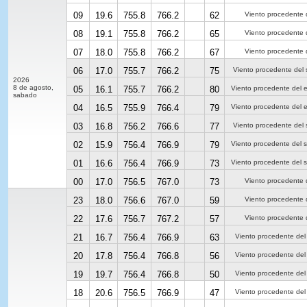
09
19.6
755.8
766.2
62
Viento procedente 
08
19.1
755.8
766.2
65
Viento procedente 
07
18.0
755.8
766.2
67
Viento procedente 
06
17.0
755.7
766.2
75
Viento procedente del 
2026
8 de agosto,
05
16.1
755.7
766.2
80
Viento procedente del 
sabado
04
16.5
755.9
766.4
79
Viento procedente del 
03
16.8
756.2
766.6
77
Viento procedente del 
02
15.9
756.4
766.9
79
Viento procedente del 
01
16.6
756.4
766.9
73
Viento procedente del 
00
17.0
756.5
767.0
73
Viento procedente 
23
18.0
756.6
767.0
59
Viento procedente 
22
17.6
756.7
767.2
57
Viento procedente 
21
16.7
756.4
766.9
63
Viento procedente del
20
17.8
756.4
766.8
56
Viento procedente del
19
19.7
756.4
766.8
50
Viento procedente del
18
20.6
756.5
766.9
47
Viento procedente del