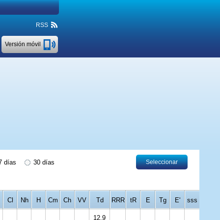
RSS
Versión móvil
 días
30 días
Seleccionar
Cl
Nh
H
Cm
Ch
VV
Td
RRR
tR
E
Tg
E'
sss
12.9