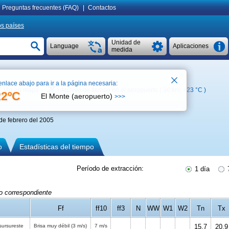
Preguntas frecuentes (FAQ)
|
Contactos
os países
Unidad de
Language
Aplicaciones
medida
enlace abajo para ir a la página necesaria:
Ver en mapa
Archivo de tiempo en el aeropuerto ( 36 km,
+23 °C
)
22ºC
El Monte (aeropuerto)
>>>
de febrero del 2005
o
Estadísticas del tiempo
Período de extracción:
1 día
7
do correspondiente
Ff
ff10
ff3
N
WW
W1
W2
Tn
Tx
sursureste
Brisa muy débil
(3 m/s)
7 m/s
15.7
20.9