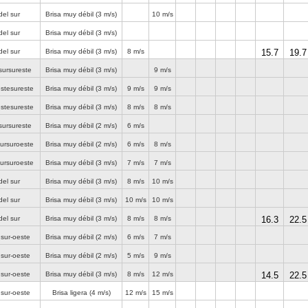
del sur
Brisa muy débil
(3 m/s)
10 m/s
del sur
Brisa muy débil
(3 m/s)
del sur
Brisa muy débil
(3 m/s)
8 m/s
15.7
19.7
sursureste
Brisa muy débil
(3 m/s)
9 m/s
estesureste
Brisa muy débil
(3 m/s)
9 m/s
9 m/s
estesureste
Brisa muy débil
(3 m/s)
8 m/s
8 m/s
sursureste
Brisa muy débil
(2 m/s)
6 m/s
sursuroeste
Brisa muy débil
(2 m/s)
6 m/s
8 m/s
sursuroeste
Brisa muy débil
(3 m/s)
7 m/s
7 m/s
del sur
Brisa muy débil
(3 m/s)
8 m/s
10 m/s
del sur
Brisa muy débil
(3 m/s)
10 m/s
10 m/s
del sur
Brisa muy débil
(3 m/s)
8 m/s
8 m/s
16.3
22.5
 sur-oeste
Brisa muy débil
(2 m/s)
6 m/s
7 m/s
 sur-oeste
Brisa muy débil
(2 m/s)
5 m/s
9 m/s
 sur-oeste
Brisa muy débil
(3 m/s)
8 m/s
12 m/s
14.5
22.5
 sur-oeste
Brisa ligera
(4 m/s)
12 m/s
15 m/s