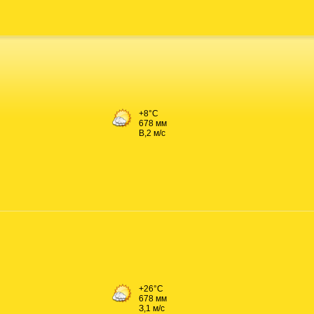
+8°C
678 мм
В,2 м/с
+26°C
678 мм
З,1 м/с