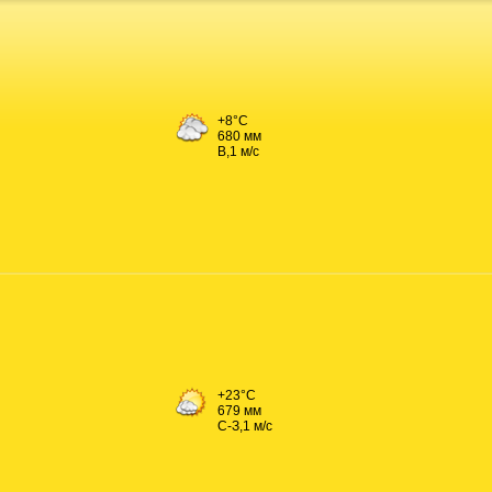
+8°C
680 мм
В,1 м/с
+23°C
679 мм
С-З,1 м/с