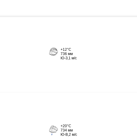
+12°C
736 мм
Ю-З,1 м/с
+20°C
734 мм
Ю-В,2 м/с