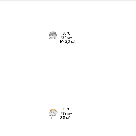
+18°C
734 мм
Ю-З,3 м/с
+23°C
733 мм
З,5 м/с