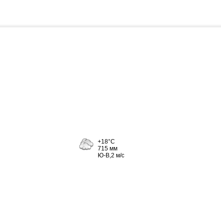
+18°C
715 мм
Ю-В,2 м/с