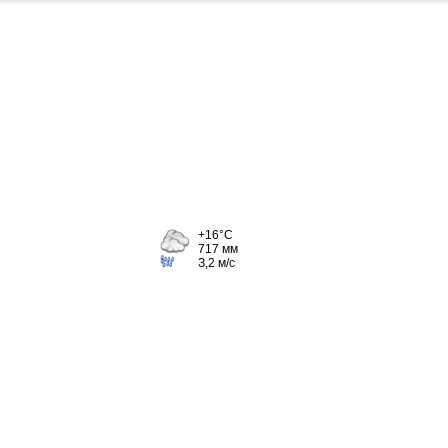
+16°C
717 мм
З,2 м/с