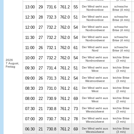
13:00
29
731.6
761.2
55
Der Wind weht aus
schwache
Nordnordost
Brise
(4 m/s)
12:30
28
732.3
762.0
51
Der Wind weht aus
schwache
Nordnordost
Brise
(4 m/s)
12:00
27
732.2
762.0
54
Der Wind weht aus
schwache
Nordnordwest
Brise
(4 m/s)
11:30
27
732.2
762.0
54
Der Wind weht aus
schwache
Nordnordwest
Brise
(4 m/s)
11:00
26
732.1
762.0
61
Der Wind weht aus
schwache
Nord
Brise
(4 m/s)
10:00
27
732.2
762.0
54
Der Wind weht aus
leichte Brise
2026
Nordnordwest
(3 m/s)
7 August,
Freitag
09:30
27
731.4
761.2
51
Der Wind weht aus
leichte Brise
West
(3 m/s)
09:00
26
731.3
761.2
54
Der Wind weht aus
leichte Brise
Westnordwest
(3 m/s)
08:30
23
731.0
761.2
61
Der Wind weht aus
leichte Brise
West
(2 m/s)
08:00
22
730.9
761.2
69
Der Wind weht aus
leichte Brise
West
(2 m/s)
07:30
21
730.8
761.2
73
Der Wind weht aus
leichte Brise
Westsüdwest
(3 m/s)
07:00
20
730.7
761.2
78
Der Wind weht aus
leichte Brise
Westsüdwest
(3 m/s)
06:30
21
730.8
761.2
69
Der Wind weht aus
leichte Brise
Westsüdwest
(3 m/s)