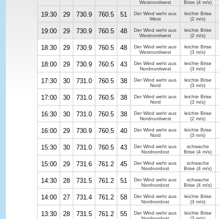
Westnordwest
Brise
(4 m/s)
19:30
29
730.9
760.5
51
Der Wind weht aus
leichte Brise
West
(2 m/s)
19:00
29
730.9
760.5
48
Der Wind weht aus
leichte Brise
Westnordwest
(2 m/s)
18:30
29
730.9
760.5
48
Der Wind weht aus
leichte Brise
Westnordwest
(3 m/s)
18:00
29
730.9
760.5
43
Der Wind weht aus
leichte Brise
Nordnordwest
(3 m/s)
17:30
30
731.0
760.5
38
Der Wind weht aus
leichte Brise
Nord
(3 m/s)
17:00
30
731.0
760.5
38
Der Wind weht aus
leichte Brise
Nord
(3 m/s)
16:30
30
731.0
760.5
38
Der Wind weht aus
leichte Brise
Nordnordwest
(2 m/s)
16:00
29
730.9
760.5
40
Der Wind weht aus
leichte Brise
Nord
(3 m/s)
15:30
30
731.0
760.5
43
Der Wind weht aus
schwache
Nordnordost
Brise
(4 m/s)
15:00
29
731.6
761.2
45
Der Wind weht aus
schwache
Nordnordost
Brise
(4 m/s)
14:30
28
731.5
761.2
51
Der Wind weht aus
schwache
Nordnordost
Brise
(4 m/s)
14:00
27
731.4
761.2
58
Der Wind weht aus
leichte Brise
Nordnordost
(3 m/s)
13:30
28
731.5
761.2
55
Der Wind weht aus
leichte Brise
Nordnordost
(3 m/s)