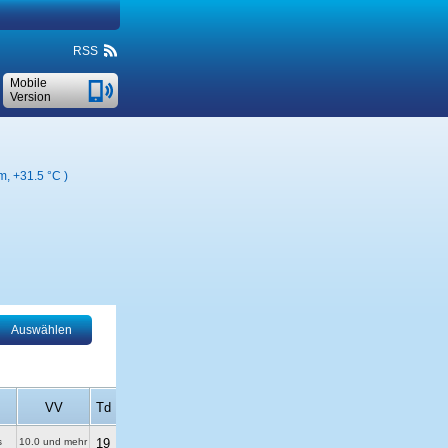
RSS
Mobile
Version
km,
+31.5 °C
)
Auswählen
VV
Td
s
10.0 und mehr
19