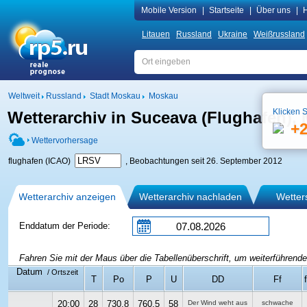
Mobile Version
|
Startseite
|
Über uns
|
H
Litauen
Russland
Ukraine
Weißrussland
Weltweit
Russland
Stadt Moskau
Moskau
Klicken S
Wetterarchiv in Suceava (Flughafen)
+
Wettervorhersage
flughafen (ICAO)
, Beobachtungen seit 26. September 2012
Wetterarchiv anzeigen
Wetterarchiv nachladen
Wetters
Enddatum der Periode:
Fahren Sie mit der Maus über die Tabellenüberschrift, um weiterführende
Datum
/ Ortszeit
T
Po
P
U
DD
Ff
20:00
28
730.8
760.5
58
Der Wind weht aus
schwache