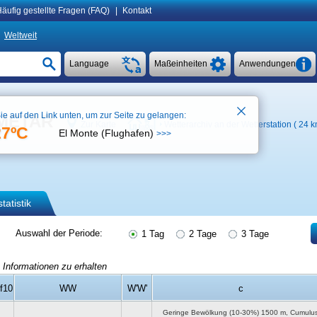
äufig gestellte Fragen (FAQ)
|
Kontakt
Weltweit
Language
Maßeinheiten
Anwendungen
ie auf den Link unten, um zur Seite zu gelangen:
, METAR
Zur Karte
Wetterarchiv an der Wetterstation ( 24 
27ºC
El Monte (Flughafen)
>>>
tatistik
Auswahl der Periode:
1 Tag
2 Tage
3 Tage
 Informationen zu erhalten
ff10
WW
W'W'
c
Geringe Bewölkung (10-30%)
1500 m
, Cumulu