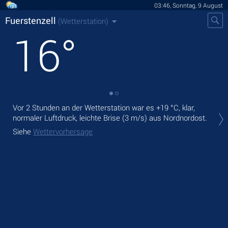
03:46, Sonntag, 9 August
Fuerstenzell
(Wetterstation)
16
°
Vor 2 Stunden an der Wetterstation war es
+19 °C
, klar,
Heu
normaler Luftdruck, leichte Brise
(3 m/s)
aus Nordnordost.
°C
Siehe
Wettervorhersage
Mor
Sie