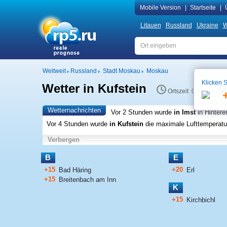
Mobile Version
|
Startseite
|
Litauen
Russland
Ukraine
W
Weltweit
Russland
Stadt Moskau
Moskau
Klicken S
Wetter in Kufstein
Ortszeit 0:42
Wetternachrichten
Vor 2 Stunden wurde
in Imst
in Hinter
Vor 4 Stunden wurde
in Kufstein
die maximale Lufttemperatur
Verbergen
B
E
+15
+20
Bad Häring
Erl
+15
Breitenbach am Inn
K
+15
Kirchbichl