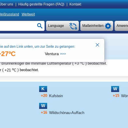
Über uns
|
Häufig gestellte Fragen (FAQ)
|
Kontakt
eißrussland
Weltweit
Language
Maßeinheiten
Anwen
ie auf den Link unten, um zur Seite zu gelangen:
Zur Karte
+27ºC
Ventura
>>>
o
er Brunnenkogel
die minimale Lufttemperatur (
+3
C
) beobachtet.
o
 (
+21
C
) beobachtet.
K
W
+20
+15
Kufstein
Wör
W
+16
Wildschönau-Auffach