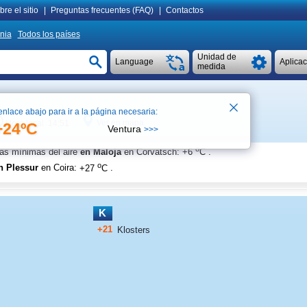
re el sitio
|
Preguntas frecuentes (FAQ)
|
Contactos
nia
Todos los países
Unidad de
Language
Aplica
medida
enlace abajo para ir a la página necesaria:
Ver en mapa
Hora local 14:51
+24ºC
Ventura
>>>
o
ras mínimas del aire
en Maloja
en Corvatsch
:
+6
C
.
o
n Plessur
en Coira
:
+27
C
.
K
+21
Klosters