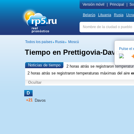
Versión móvil
|
Principal
|
Sob
Belarús
Lituania
Rusia
Ucra
Todos los países
Rusia
Moscú
Pulse el 
Tiempo en Prettigovia-Davos
Noticias de tiempo
2 horas atrás se registraron temperatu
2 horas atrás se registraron temperaturas máximas del aire
e
Ocultar
D
+21
Davos