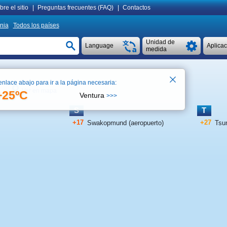
re el sitio
|
Preguntas frecuentes (FAQ)
|
Contactos
nia
Todos los países
Unidad de
Language
Aplica
medida
enlace abajo para ir a la página necesaria:
Ver en mapa
1
+25ºC
Ventura
>>>
S
T
+17
+27
Swakopmund (aeropuerto)
Tsu