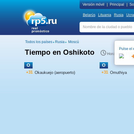
Versión móvil
|
Principal
|
Sob
Belarús
Lituania
Rusia
Ucra
Todos los países
Rusia
Moscú
Pulse el 
Tiempo en Oshikoto
Hora local 13:5
O
O
+31
+31
Okaukuejo (aeropuerto)
Omuthiya