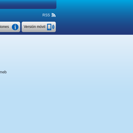
RSS
ciones
Versión móvil
meb