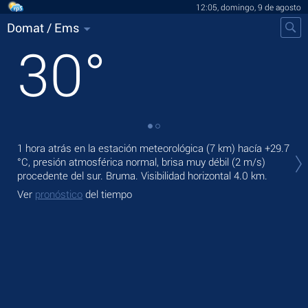
12:05, domingo, 9 de agosto
Domat / Ems
30
°
En 
1 hora atrás en la estación meteorológica (7 km) hacía
+29.7
bri
°C
, presión atmosférica normal, brisa muy débil
(2 m/s)
procedente del sur. Bruma.
Visibilidad horizontal 4.0 km.
Ma
Ver
pronóstico
del tiempo
Ve