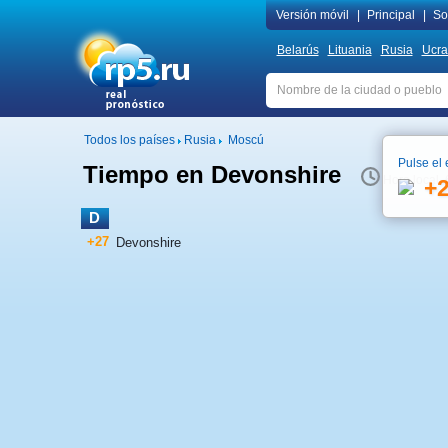
Versión móvil
|
Principal
|
Sob
Belarús
Lituania
Rusia
Ucra
Todos los países
Rusia
Moscú
Pulse el 
Tiempo en Devonshire
Hora local 
+
D
+27
Devonshire