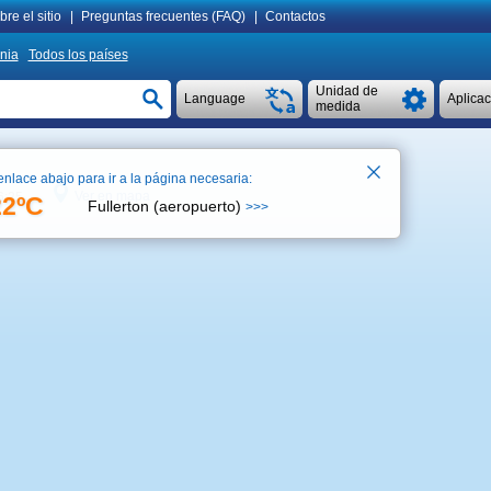
re el sitio
|
Preguntas frecuentes (FAQ)
|
Contactos
nia
Todos los países
Unidad de
Language
Aplica
medida
enlace abajo para ir a la página necesaria:
Ver en mapa
6:25
22ºC
Fullerton (aeropuerto)
>>>