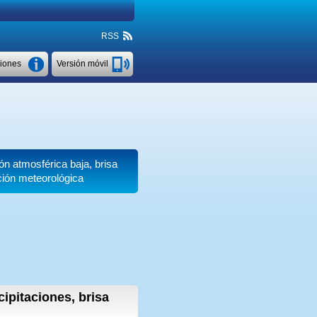
RSS
ciones
Versión móvil
ión atmosférica baja, brisa
ción meteorológica
cipitaciones, brisa