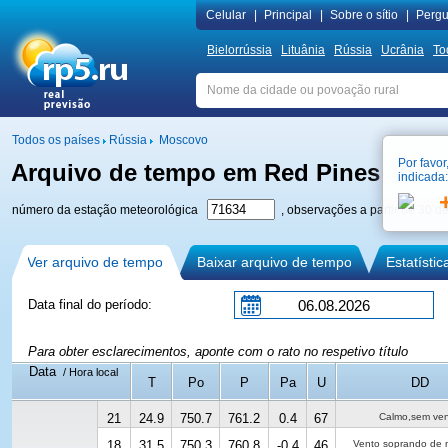
Сelular
|
Principal
|
Sobre o sítio
|
Pergu
Bielorrússia
Lituânia
Rússia
Ucrânia
To
Todos os países
Rússia
Moscovo
Por favor
Arquivo de tempo em Red Pines
indicada:
V. n
número da estação meteorológica
, observações a partir de 30 d
Ver arquivo de tempo
Baixar arquivo de tempo
Estatísti
Data final do período:
Para obter esclarecimentos, aponte com o rato no respetivo título
Data
/ Hora local
T
Po
P
Pa
U
DD
21
24.9
750.7
761.2
0.4
67
Calmo,sem ve
18
31.5
750.3
760.8
-0.4
46
Vento soprando de 