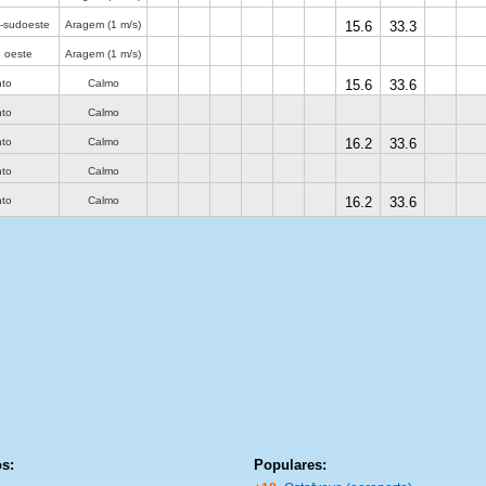
-sudoeste
Aragem
(1 m/s)
15.6
33.3
 oeste
Aragem
(1 m/s)
nto
Calmo
15.6
33.6
nto
Calmo
nto
Calmo
16.2
33.6
nto
Calmo
nto
Calmo
16.2
33.6
s:
Populares: