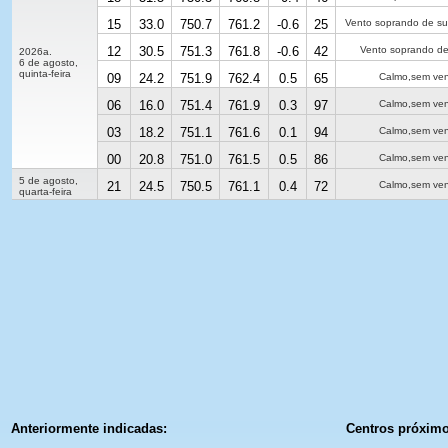
15
33.0
750.7
761.2
-0.6
25
Vento soprando de su
12
30.5
751.3
761.8
-0.6
42
Vento soprando de
2026a.
6 de agosto,
quinta-feira
09
24.2
751.9
762.4
0.5
65
Calmo,sem ve
06
16.0
751.4
761.9
0.3
97
Calmo,sem ve
03
18.2
751.1
761.6
0.1
94
Calmo,sem ve
00
20.8
751.0
761.5
0.5
86
Calmo,sem ve
5 de agosto,
21
24.5
750.5
761.1
0.4
72
Calmo,sem ve
quarta-feira
Anteriormente indicadas:
Сentros próximo