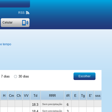
RSS
Сelular
de tempo
7 dias
30 dias
Escolher
H
Cm
Ch
VV
Td
RRR
tR
E
Tg
E'
sss
18.3
Sem precipitação
6
18.4
Sem precipitação
3