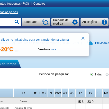
ntas frequentes (FAQ)
|
Contatos
dos os países
Unidade de
Language
Aplicações
medida
, clique no link abaixo para ser transferido na página
o mapa
Arquivo de tempo no aeroporto ( 28 km,
+22 °C
)
Previsão 
+20ºC
Ventura
>>>
e junho de 2010
ca do tempo
Período de pesquisa:
1 dia
Ff
ff10
ff3
N
WW
W1
W2
Tn
Tx
Cl
Nh
nto
Calmo
15.6
33.9
noroeste
Aragem
(1 m/s)