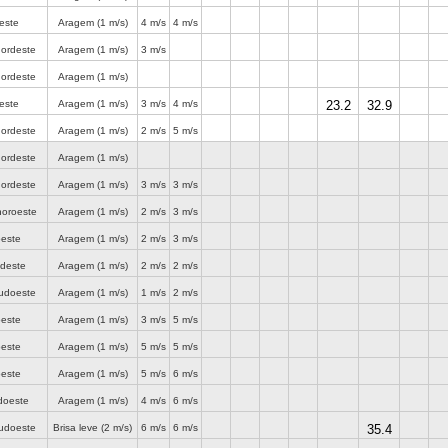
este
Aragem
(1 m/s)
4 m/s
4 m/s
nordeste
Aragem
(1 m/s)
3 m/s
nordeste
Aragem
(1 m/s)
este
Aragem
(1 m/s)
3 m/s
4 m/s
23.2
32.9
nordeste
Aragem
(1 m/s)
2 m/s
5 m/s
nordeste
Aragem
(1 m/s)
nordeste
Aragem
(1 m/s)
3 m/s
3 m/s
noroeste
Aragem
(1 m/s)
2 m/s
3 m/s
este
Aragem
(1 m/s)
2 m/s
3 m/s
udeste
Aragem
(1 m/s)
2 m/s
2 m/s
sudoeste
Aragem
(1 m/s)
1 m/s
2 m/s
este
Aragem
(1 m/s)
3 m/s
5 m/s
este
Aragem
(1 m/s)
5 m/s
5 m/s
este
Aragem
(1 m/s)
5 m/s
6 m/s
doeste
Aragem
(1 m/s)
4 m/s
6 m/s
sudoeste
Brisa leve
(2 m/s)
6 m/s
6 m/s
35.4