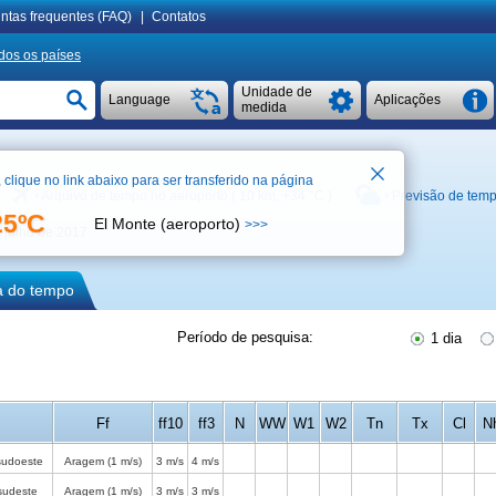
ntas frequentes (FAQ)
|
Contatos
dos os países
Unidade de
Language
Aplicações
medida
, clique no link abaixo para ser transferido na página
Arquivo de tempo no aeroporto ( 10 km,
+34 °C
)
Previsão de tem
25ºC
El Monte (aeroporto)
>>>
e julho de 2017
ca do tempo
Período de pesquisa:
1 dia
Ff
ff10
ff3
N
WW
W1
W2
Tn
Tx
Cl
N
sudoeste
Aragem
(1 m/s)
3 m/s
4 m/s
sudeste
Aragem
(1 m/s)
3 m/s
3 m/s