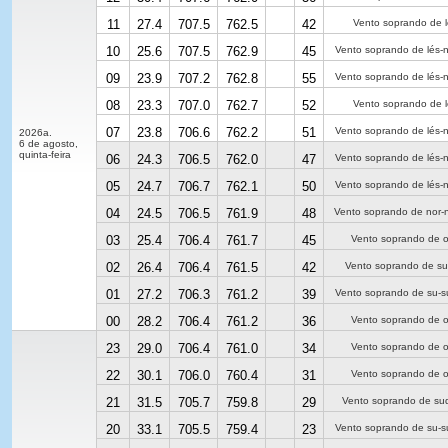
11
27.4
707.5
762.5
42
Vento soprando de l
10
25.6
707.5
762.9
45
Vento soprando de lés-
09
23.9
707.2
762.8
55
Vento soprando de lés-
08
23.3
707.0
762.7
52
Vento soprando de l
07
23.8
706.6
762.2
51
Vento soprando de lés-
2026a.
6 de agosto,
quinta-feira
06
24.3
706.5
762.0
47
Vento soprando de lés-
05
24.7
706.7
762.1
50
Vento soprando de lés-
04
24.5
706.5
761.9
48
Vento soprando de nor-
03
25.4
706.4
761.7
45
Vento soprando de o
02
26.4
706.4
761.5
42
Vento soprando de s
01
27.2
706.3
761.2
39
Vento soprando de su-
00
28.2
706.4
761.2
36
Vento soprando de o
23
29.0
706.4
761.0
34
Vento soprando de o
22
30.1
706.0
760.4
31
Vento soprando de o
21
31.5
705.7
759.8
29
Vento soprando de su
20
33.1
705.5
759.4
23
Vento soprando de su-