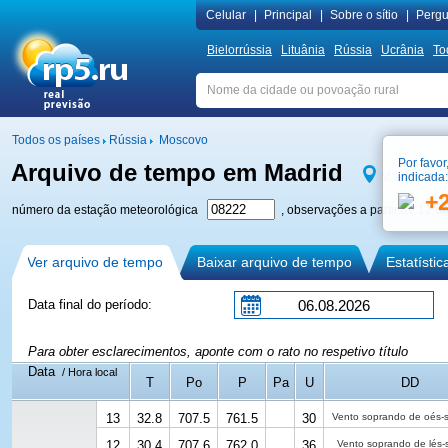
Сelular
|
Principal
|
Sobre o sítio
|
Pergu
Bielorrússia
Lituânia
Rússia
Ucrânia
To
Todos os países
Rússia
Moscovo
Por favor
Arquivo de tempo em Madrid
V. no mapa
indicada:
+
número da estação meteorológica
, observações a partir de 12 d
Ver arquivo de tempo
Baixar arquivo de tempo
Estatísti
Data final do período:
Para obter esclarecimentos, aponte com o rato no respetivo título
Data
/ Hora local
T
Po
P
Pa
U
DD
13
32.8
707.5
761.5
30
Vento soprando de oés-
12
30.4
707.6
762.0
36
Vento soprando de lés-