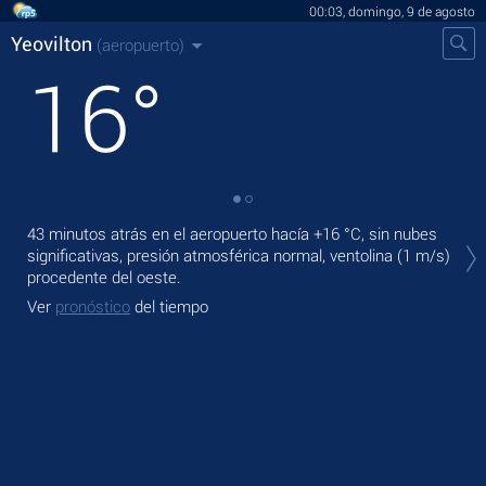
00:03, domingo, 9 de agosto
Yeovilton
(aeropuerto)
16
°
En 
43 minutos atrás en el aeropuerto hacía
+16 °C
, sin nubes
prec
significativas, presión atmosférica normal, ventolina
(1 m/s)
procedente del oeste.
Ma
Ver
pronóstico
del tiempo
Ve