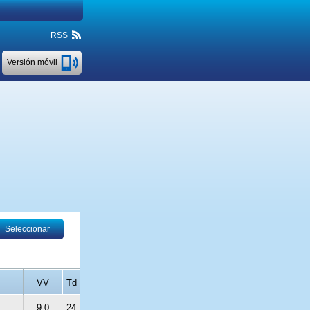
RSS
Versión móvil
Seleccionar
VV
Td
9.0
24