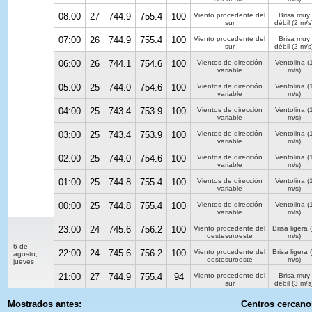
08:00
27
744.9
755.4
100
Viento procedente del
Brisa muy
sur
débil
(2 m/s
07:00
26
744.9
755.4
100
Viento procedente del
Brisa muy
sur
débil
(2 m/s
06:00
26
744.1
754.6
100
Vientos de dirección
Ventolina
(
variable
m/s)
05:00
25
744.0
754.6
100
Vientos de dirección
Ventolina
(
variable
m/s)
04:00
25
743.4
753.9
100
Vientos de dirección
Ventolina
(
variable
m/s)
03:00
25
743.4
753.9
100
Vientos de dirección
Ventolina
(
variable
m/s)
02:00
25
744.0
754.6
100
Vientos de dirección
Ventolina
(
variable
m/s)
01:00
25
744.8
755.4
100
Vientos de dirección
Ventolina
(
variable
m/s)
00:00
25
744.8
755.4
100
Vientos de dirección
Ventolina
(
variable
m/s)
23:00
24
745.6
756.2
100
Viento procedente del
Brisa ligera
(
oestesuroeste
m/s)
6 de
22:00
24
745.6
756.2
100
Viento procedente del
Brisa ligera
(
agosto,
oestesuroeste
m/s)
jueves
21:00
27
744.9
755.4
94
Viento procedente del
Brisa muy
sur
débil
(3 m/s
Mostrados antes:
Centros cercano