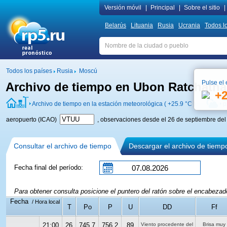
Versión móvil
|
Principal
|
Sobre el sitio
|
Belarús
Lituania
Rusia
Ucrania
Todos l
Todos los países
Rusia
Moscú
Pulse el 
Archivo de tiempo en Ubon Ratchatha
+
Archivo de tiempo en la estación meteorológica (
+25.9 °C
)
p
aeropuerto (ICAO)
, observaciones desde el 26 de septiembre del
Consultar el archivo de tiempo
Descargar el archivo de tiemp
Fecha final del período:
Para obtener consulta posicione el puntero del ratón sobre el encabeza
Fecha
/ Hora local
T
Po
P
U
DD
Ff
21:00
26
745.7
756.2
89
Viento procedente del
Brisa muy