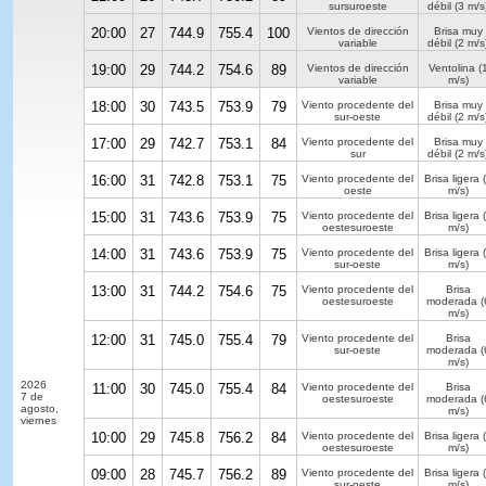
sursuroeste
débil
(3 m/s
20:00
27
744.9
755.4
100
Vientos de dirección
Brisa muy
variable
débil
(2 m/s
19:00
29
744.2
754.6
89
Vientos de dirección
Ventolina
(
variable
m/s)
18:00
30
743.5
753.9
79
Viento procedente del
Brisa muy
sur-oeste
débil
(2 m/s
17:00
29
742.7
753.1
84
Viento procedente del
Brisa muy
sur
débil
(2 m/s
16:00
31
742.8
753.1
75
Viento procedente del
Brisa ligera
(
oeste
m/s)
15:00
31
743.6
753.9
75
Viento procedente del
Brisa ligera
(
oestesuroeste
m/s)
14:00
31
743.6
753.9
75
Viento procedente del
Brisa ligera
(
sur-oeste
m/s)
13:00
31
744.2
754.6
75
Viento procedente del
Brisa
oestesuroeste
moderada
(
m/s)
12:00
31
745.0
755.4
79
Viento procedente del
Brisa
sur-oeste
moderada
(
m/s)
2026
11:00
30
745.0
755.4
84
Viento procedente del
Brisa
7 de
oestesuroeste
moderada
(
agosto,
m/s)
viernes
10:00
29
745.8
756.2
84
Viento procedente del
Brisa ligera
(
oestesuroeste
m/s)
09:00
28
745.7
756.2
89
Viento procedente del
Brisa ligera
(
sur-oeste
m/s)