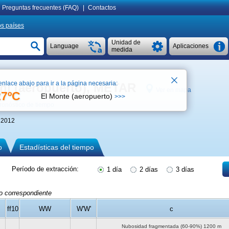
Preguntas frecuentes (FAQ)
|
Contactos
os países
Unidad de
Language
Aplicaciones
medida
enlace abajo para ir a la página necesaria:
ni (aeropuerto), METAR
Ver en mapa
27ºC
El Monte (aeropuerto)
>>>
ronóstico de tiempo
 2012
o
Estadísticas del tiempo
Período de extracción:
1 día
2 días
3 días
do correspondiente
ff10
WW
W'W'
c
Nubosidad fragmentada (60-90%)
1200 m