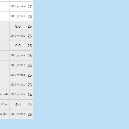
10.0 y más
27
10.0 y más
26
d
9.0
26
10.0 y más
25
9.0
25
10.0 y más
25
10.0 y más
25
10.0 y más
25
10.0 y más
25
entada
10.0 y más
24
(100%)
4.0
24
a (40-
10.0 y más
26