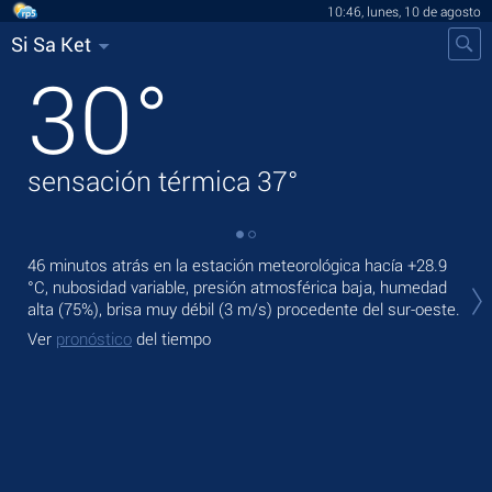
10:46, lunes, 10 de agosto
Si Sa Ket
30
°
sensación térmica
37
°
46 minutos atrás en la estación meteorológica hacía
+28.9
En 
°C
, nubosidad variable, presión atmosférica baja, humedad
bris
alta (75%), brisa muy débil
(3 m/s)
procedente del sur-oeste.
Ma
Ver
pronóstico
del tiempo
Ve